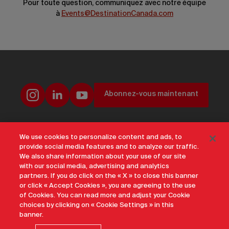
Pour toute question, communiquez avec notre équipe
à
Events@DestinationCanada.com
Abonnez-vous maintenant
Bureaux et coordonnées
Gouvernance d’entreprise
Carrières
We use cookies to personalize content and ads, to
provide social media features and to analyze our traffic.
Avis de confidentialité
Conditions d’utilisation
We also share information about your use of our site
Transparence et Divulgation
Politique sur les médias sociaux
with our social media, advertising and analytics
Accessibilité
Durabilité
Archive
Plan du site
Cookie Settings
partners. If you do click on the « X » to close this banner
or click « Accept Cookies », you are agreeing to the use
Un site officiel de Destination Canada 2026
of Cookies. You can read more and adjust your Cookie
choices by clicking on « Cookie Settings » in this
banner.