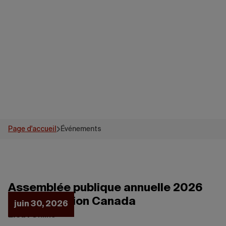
Événements
Page d'accueil
Événements
Assemblée publique annuelle 2026
de Destination Canada
juin 30, 2026
Lieu :
Online